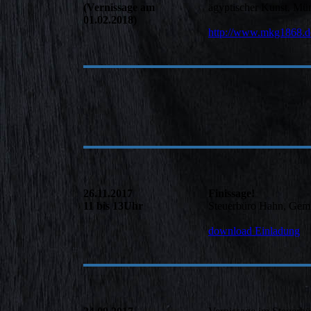
(Vernissage am
ägyptischer Kunst, Mü
01.02.2018)
http://www.mkg1868.de
26.11.2017
Finissage!
11 bis 13Uhr
Steuerbüro Hahn, Gem
download Einladung