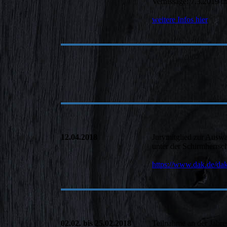
Vernissage: 7.3.2019 
weitere Infos hier
12.04.2018
Jurymitglied zur Ausw
unter der Schirmherrsc
https://www.dak.de/dak
02.02. bis 25.02.2018
Teilnahme an der Jahre