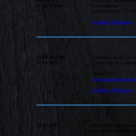
24.09.2017
Vernissage im Steuerb
11 bis 17Uhr
Gemmrigheim
Ausstellung bis 1.12.2
download Einladung
17.09.2017 bis
Teilnahme an der 23.
15.10.2017
Chance auf den Andreas
Weitere Infos:
www.nationalpark-harz.
download Einladung
12.04.2017
Jurymitglied zur Ausw
unter der Schirmherrsc